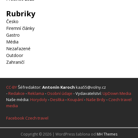
Rubriky
Česko
Firemní články
Gastro
Média
Nezařazené
Outdoor
Zahraničí
CC-BY
Šéfredaktor:
Antonín Karoch
kaa55@volny.cz
-
Redakce
-
Reklama
-
Osobní údaje
- Vydavatelství:
UpDown Media
Naše média:
Horydoly
-
Desítka
-
Koupání
-
Naše Brdy
-
Czech travel
media
Facebook Czech travel
Copyright © 2026 | WordPress šablona od
MH Themes