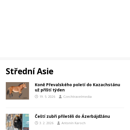
Střední Asie
Koně Převalského poletí do Kazachstánu
už příští týden
19. 5. 2026
Czechtravelmedia
Čeští zubři přiletěli do Ázerbájdžánu
3. 2. 2026
Antonín Karoch