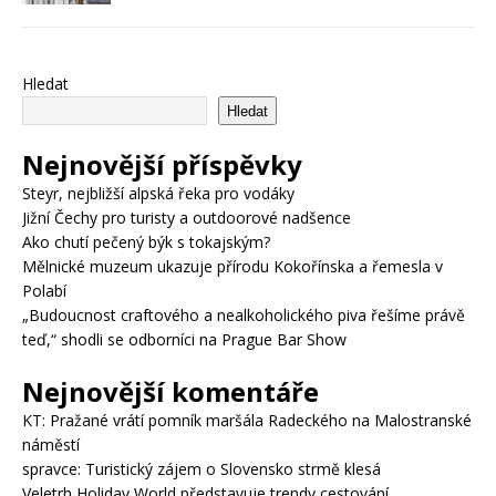
Hledat
Hledat
Nejnovější příspěvky
Steyr, nejbližší alpská řeka pro vodáky
Jižní Čechy pro turisty a outdoorové nadšence
Ako chutí pečený býk s tokajským?
Mělnické muzeum ukazuje přírodu Kokořínska a řemesla v
Polabí
„Budoucnost craftového a nealkoholického piva řešíme právě
teď,“ shodli se odborníci na Prague Bar Show
Nejnovější komentáře
KT
:
Pražané vrátí pomník maršála Radeckého na Malostranské
náměstí
spravce
:
Turistický zájem o Slovensko strmě klesá
Veletrh Holiday World představuje trendy cestování,