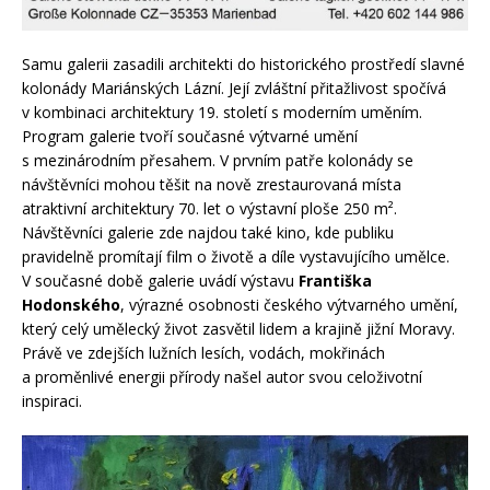
Samu galerii zasadili architekti do historického prostředí slavné
kolonády Mariánských Lázní. Její zvláštní přitažlivost spočívá
v kombinaci architektury 19. století s moderním uměním.
Program galerie tvoří současné výtvarné umění
s mezinárodním přesahem. V prvním patře kolonády se
návštěvníci mohou těšit na nově zrestaurovaná místa
atraktivní architektury 70. let o výstavní ploše 250 m².
Návštěvníci galerie zde najdou také kino, kde publiku
pravidelně promítají film o životě a díle vystavujícího umělce.
V současné době galerie uvádí výstavu
Františka
Hodonského
, výrazné osobnosti českého výtvarného umění,
který celý umělecký život zasvětil lidem a krajině jižní Moravy.
Právě ve zdejších lužních lesích, vodách, mokřinách
a proměnlivé energii přírody našel autor svou celoživotní
inspiraci.