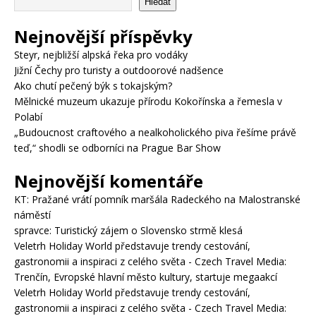
Hledat
Nejnovější příspěvky
Steyr, nejbližší alpská řeka pro vodáky
Jižní Čechy pro turisty a outdoorové nadšence
Ako chutí pečený býk s tokajským?
Mělnické muzeum ukazuje přírodu Kokořínska a řemesla v
Polabí
„Budoucnost craftového a nealkoholického piva řešíme právě
teď,“ shodli se odborníci na Prague Bar Show
Nejnovější komentáře
KT
:
Pražané vrátí pomník maršála Radeckého na Malostranské
náměstí
spravce
:
Turistický zájem o Slovensko strmě klesá
Veletrh Holiday World představuje trendy cestování,
gastronomii a inspiraci z celého světa - Czech Travel Media
:
Trenčín, Evropské hlavní město kultury, startuje megaakcí
Veletrh Holiday World představuje trendy cestování,
gastronomii a inspiraci z celého světa - Czech Travel Media
: