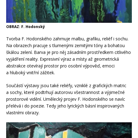
OBRAZ: F. Hodonský
Tvorba F. Hodonského zahrnuje malbu, grafiku, reliéf i sochu.
Na obrazech pracuje s tlumenými zemitými tóny a bohatou
škálou zelení. Barva je pro něj zásadním prostředkem citlivého
vyjádření reality. Expresivní výraz a místy až geometrická
abstrakce otevírají prostor pro osobní výpověď, emoci
a hluboký vnitřní zážitek.
Součástí výstavy jsou také reliéfy, vzniklé z grafických matric
a sochy, které podtrhují autorovu všestrannost a výjimečné
prostorové vidění. Umělecký projev F. Hodonského se navíc
přelévá i do poezie. Tedy jeho lyrických básní inspirovaných
vlastními obrazy.