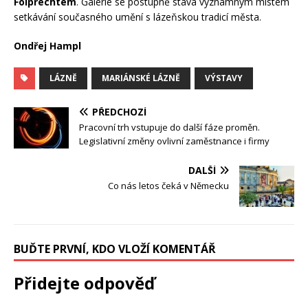
Folprechtem
. Galerie se postupně stává významným místem
setkávání současného umění s lázeňskou tradicí města.
Ondřej Hampl
LÁZNĚ
MARIÁNSKÉ LÁZNĚ
VÝSTAVY
PŘEDCHOZÍ
Pracovní trh vstupuje do další fáze proměn.
Legislativní změny ovlivní zaměstnance i firmy
DALŠÍ
Co nás letos čeká v Německu
BUĎTE PRVNÍ, KDO VLOŽÍ KOMENTÁŘ
Přidejte odpověď