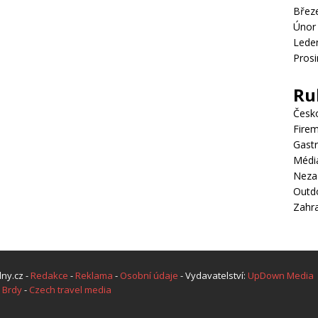
Břez
Únor
Lede
Pros
Ru
Česk
Firem
Gast
Médi
Neza
Outd
Zahra
ny.cz -
Redakce
-
Reklama
-
Osobní údaje
- Vydavatelství:
UpDown Media
 Brdy
-
Czech travel media