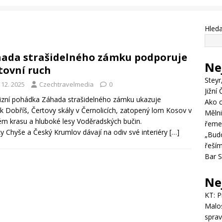
Hleda
ada strašidelného zámku podporuje
Ne
tovní ruch
Steyr
 12. 2025
Czechtravelmedia
0
Jižní
izní pohádka Záhada strašidelného zámku ukazuje
Ako c
 Dobříš, Čertovy skály v Černolicích, zatopený lom Kosov v
Měln
m krasu a hluboké lesy Voděradských bučin.
řemes
 Chyše a Český Krumlov dávají na odiv své interiéry
[…]
„Budo
řeším
Bar 
Ne
KT
:
P
Malo
spra