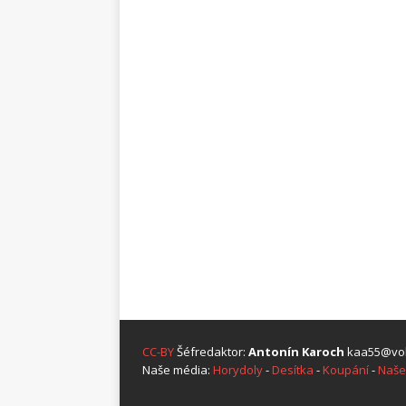
CC-BY
Šéfredaktor:
Antonín Karoch
kaa55@vol
Naše média:
Horydoly
-
Desítka
-
Koupání
-
Naše