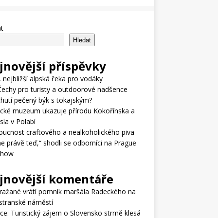
t
Hledat
jnovější příspěvky
, nejbližší alpská řeka pro vodáky
 Čechy pro turisty a outdoorové nadšence
hutí pečený býk s tokajským?
ické muzeum ukazuje přírodu Kokořínska a
la v Polabí
ucnost craftového a nealkoholického piva
e právě teď,“ shodli se odborníci na Prague
Show
jnovější komentáře
ražané vrátí pomník maršála Radeckého na
stranské náměstí
vce
:
Turistický zájem o Slovensko strmě klesá