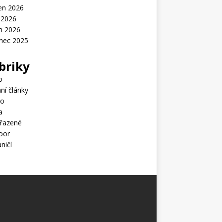
en 2026
 2026
n 2026
inec 2025
briky
o
ní články
ro
a
řazené
oor
ničí