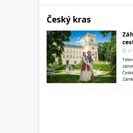
Český kras
Záh
ces
27.
Telev
zámek
České
Zámky