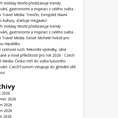
rh Holiday World představuje trendy
vání, gastronomii a inspiraci z celého světa -
h Travel Media
:
Trenčín, Evropské hlavní
 kultury, startuje megaakcí
rh Holiday World představuje trendy
vání, gastronomii a inspiraci z celého světa -
h Travel Media
:
Deset Michelin hvězd pro
u republiku
 cestovní ruch: Rekordní výsledky, silné
ně a nové příležitosti pro rok 2026 - Czech
l Media
:
Česko míří do světa luxusního
vání. CzechTourism vstupuje do globální sítě
oso
chivy
n 2026
enec 2026
en 2026
en 2026
n 2026