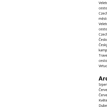
Velet
cesto
Czec
město
Velet
cesto
Czec
Česko
Český
kampa
Trave
cesto
Virtu
Ar
Srpe
Červ
Červ
Květ
Dube